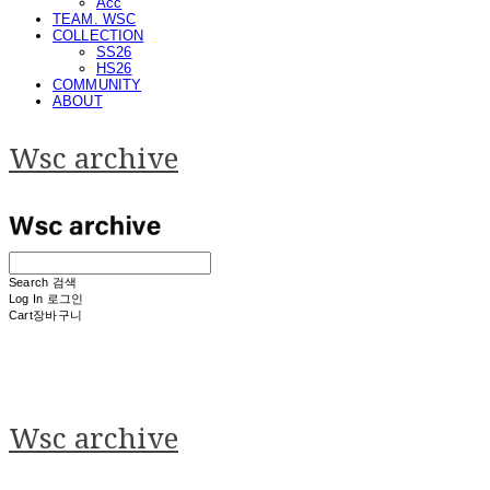
Acc
TEAM. WSC
COLLECTION
SS26
HS26
COMMUNITY
ABOUT
Wsc archive
Search
검색
Log In
로그인
Cart
장바구니
Wsc archive