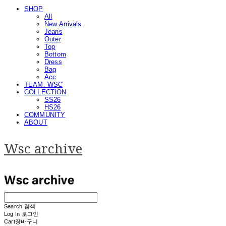
SHOP
All
New Arrivals
Jeans
Outer
Top
Bottom
Dress
Bag
Acc
TEAM. WSC
COLLECTION
SS26
HS26
COMMUNITY
ABOUT
Wsc archive
Search
검색
Log In
로그인
Cart
장바구니