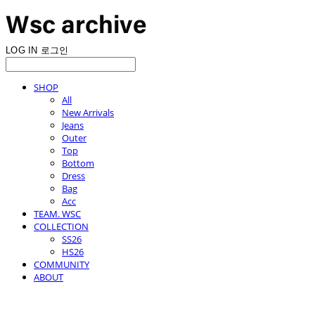
LOG IN
로그인
SHOP
All
New Arrivals
Jeans
Outer
Top
Bottom
Dress
Bag
Acc
TEAM. WSC
COLLECTION
SS26
HS26
COMMUNITY
ABOUT