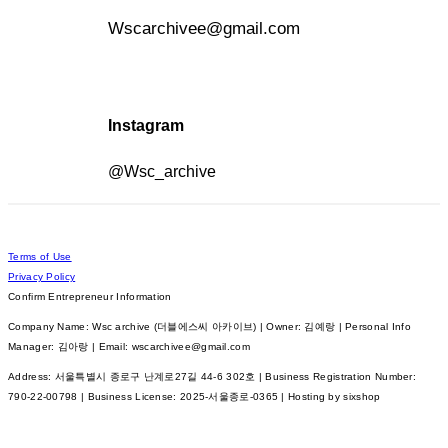
Wscarchivee@gmail.com
Instagram
@Wsc_archive
Terms of Use
Privacy Policy
Confirm Entrepreneur Information
Company Name: Wsc archive (더블에스씨 아카이브) | Owner: 김예랑 | Personal Info
Manager: 김아랑 | Email: wscarchivee@gmail.com
Address: 서울특별시 종로구 난계로27길 44-6 302호 | Business Registration Number:
790-22-00798
| Business License:
2025-서울종로-0365
| Hosting by sixshop