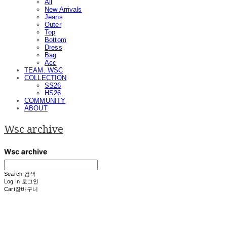
All
New Arrivals
Jeans
Outer
Top
Bottom
Dress
Bag
Acc
TEAM. WSC
COLLECTION
SS26
HS26
COMMUNITY
ABOUT
Wsc archive
Search
검색
Log In
로그인
Cart
장바구니