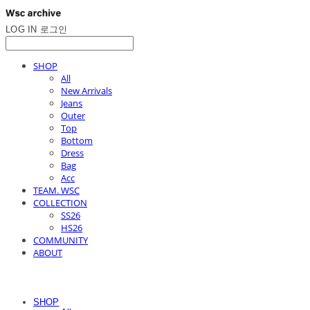
LOG IN
로그인
SHOP
All
New Arrivals
Jeans
Outer
Top
Bottom
Dress
Bag
Acc
TEAM. WSC
COLLECTION
SS26
HS26
COMMUNITY
ABOUT
SHOP