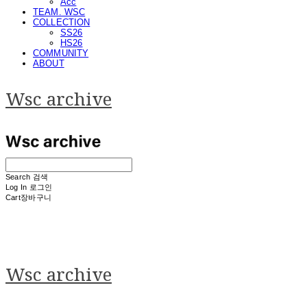
Acc
TEAM. WSC
COLLECTION
SS26
HS26
COMMUNITY
ABOUT
Wsc archive
Search
검색
Log In
로그인
Cart
장바구니
Wsc archive