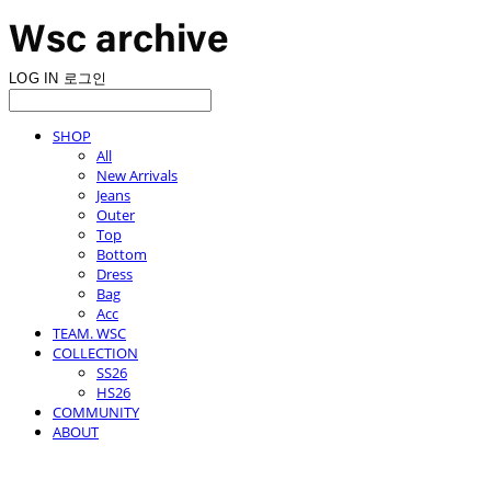
LOG IN
로그인
SHOP
All
New Arrivals
Jeans
Outer
Top
Bottom
Dress
Bag
Acc
TEAM. WSC
COLLECTION
SS26
HS26
COMMUNITY
ABOUT