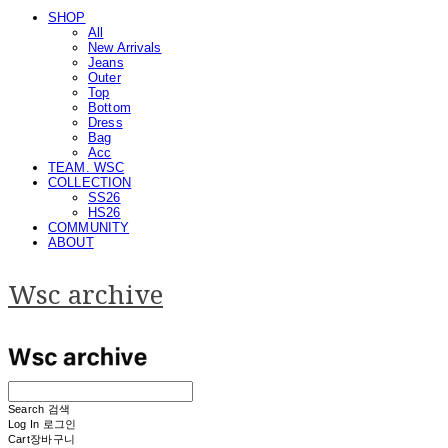
SHOP
All
New Arrivals
Jeans
Outer
Top
Bottom
Dress
Bag
Acc
TEAM. WSC
COLLECTION
SS26
HS26
COMMUNITY
ABOUT
Wsc archive
Search
검색
Log In
로그인
Cart
장바구니