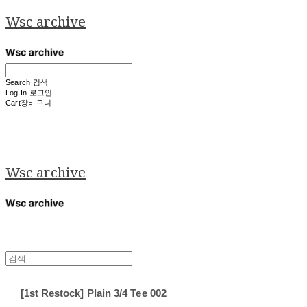
Wsc archive
Search
검색
Log In
로그인
Cart
장바구니
Wsc archive
[1st Restock] Plain 3/4 Tee 002