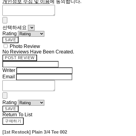
개인정보 수집 및 이용
에 동의합니다.
선택하세요
Rating
SAVE
Photo Review
No Reviews Have Been Created.
POST REVIEW
Writer
Email
Rating
SAVE
Return To List
구매하기
[1st Restock] Plain 3/4 Tee 002