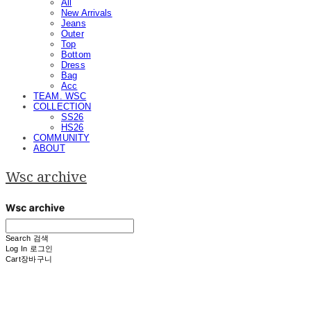
All
New Arrivals
Jeans
Outer
Top
Bottom
Dress
Bag
Acc
TEAM. WSC
COLLECTION
SS26
HS26
COMMUNITY
ABOUT
Wsc archive
Search
검색
Log In
로그인
Cart
장바구니