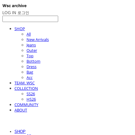
LOG IN
로그인
SHOP
All
New Arrivals
Jeans
Outer
Top
Bottom
Dress
Bag
Acc
TEAM. WSC
COLLECTION
SS26
HS26
COMMUNITY
ABOUT
SHOP