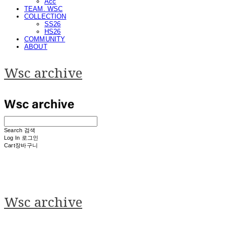
Acc
TEAM. WSC
COLLECTION
SS26
HS26
COMMUNITY
ABOUT
Wsc archive
Search
검색
Log In
로그인
Cart
장바구니
Wsc archive