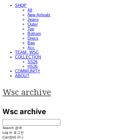
SHOP
All
New Arrivals
Jeans
Outer
Top
Bottom
Dress
Bag
Acc
TEAM. WSC
COLLECTION
SS26
HS26
COMMUNITY
ABOUT
Wsc archive
Search
검색
Log In
로그인
Cart
장바구니