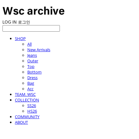
LOG IN
로그인
SHOP
All
New Arrivals
Jeans
Outer
Top
Bottom
Dress
Bag
Acc
TEAM. WSC
COLLECTION
SS26
HS26
COMMUNITY
ABOUT