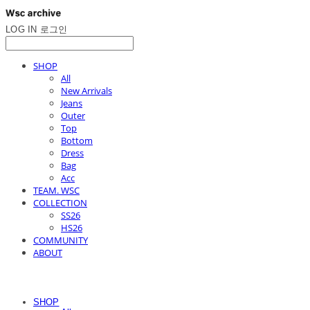
LOG IN
로그인
SHOP
All
New Arrivals
Jeans
Outer
Top
Bottom
Dress
Bag
Acc
TEAM. WSC
COLLECTION
SS26
HS26
COMMUNITY
ABOUT
SHOP