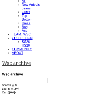
All
New Arrivals
Jeans
Outer
Top
Bottom
Dress
Bag
Acc
TEAM. WSC
COLLECTION
SS26
HS26
COMMUNITY
ABOUT
Wsc archive
Search
검색
Log In
로그인
Cart
장바구니