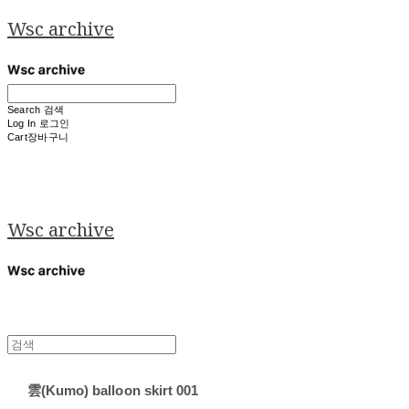
Wsc archive
Search
검색
Log In
로그인
Cart
장바구니
Wsc archive
雲(Kumo) balloon skirt 001