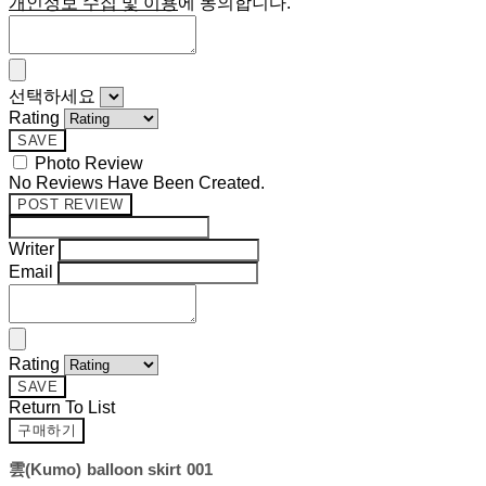
개인정보 수집 및 이용
에 동의합니다.
선택하세요
Rating
SAVE
Photo Review
No Reviews Have Been Created.
POST REVIEW
Writer
Email
Rating
SAVE
Return To List
구매하기
雲(Kumo) balloon skirt 001