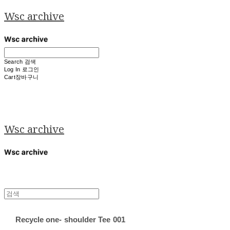
Wsc archive
Search
검색
Log In
로그인
Cart
장바구니
Wsc archive
Recycle one- shoulder Tee 001