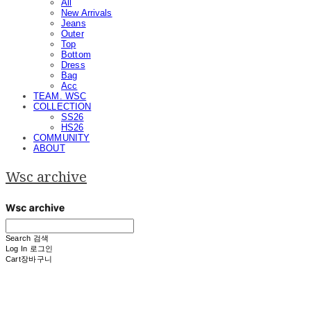
All
New Arrivals
Jeans
Outer
Top
Bottom
Dress
Bag
Acc
TEAM. WSC
COLLECTION
SS26
HS26
COMMUNITY
ABOUT
Wsc archive
Search
검색
Log In
로그인
Cart
장바구니