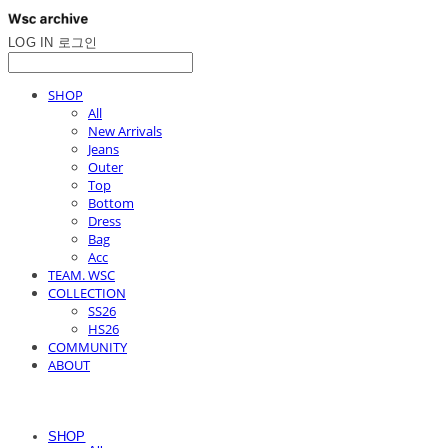
LOG IN
로그인
SHOP
All
New Arrivals
Jeans
Outer
Top
Bottom
Dress
Bag
Acc
TEAM. WSC
COLLECTION
SS26
HS26
COMMUNITY
ABOUT
SHOP