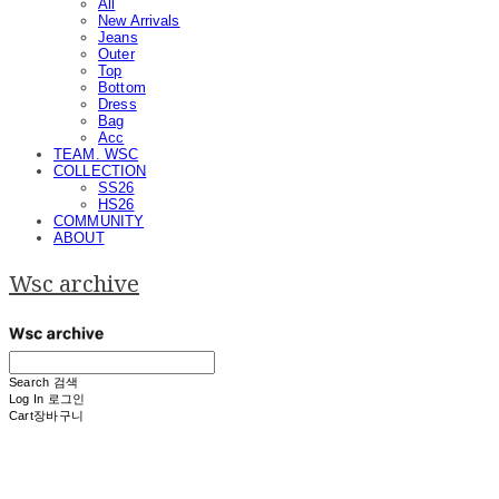
All
New Arrivals
Jeans
Outer
Top
Bottom
Dress
Bag
Acc
TEAM. WSC
COLLECTION
SS26
HS26
COMMUNITY
ABOUT
Wsc archive
Search
검색
Log In
로그인
Cart
장바구니