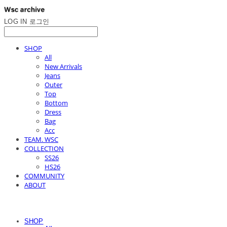
LOG IN
로그인
SHOP
All
New Arrivals
Jeans
Outer
Top
Bottom
Dress
Bag
Acc
TEAM. WSC
COLLECTION
SS26
HS26
COMMUNITY
ABOUT
SHOP