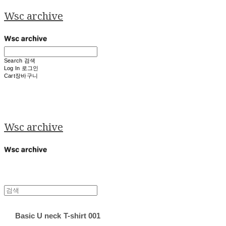
Wsc archive
Search
검색
Log In
로그인
Cart
장바구니
Wsc archive
Basic U neck T-shirt 001