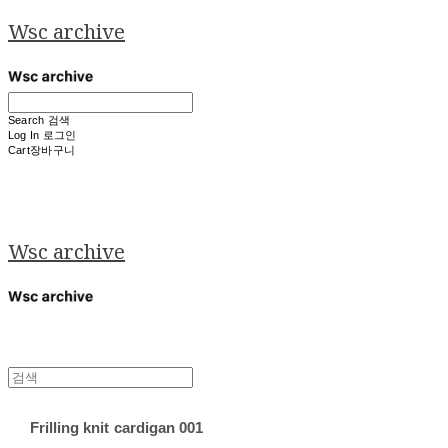
Wsc archive
Search
검색
Log In
로그인
Cart
장바구니
Wsc archive
Frilling knit cardigan 001