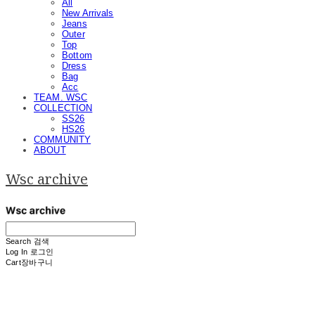
All
New Arrivals
Jeans
Outer
Top
Bottom
Dress
Bag
Acc
TEAM. WSC
COLLECTION
SS26
HS26
COMMUNITY
ABOUT
Wsc archive
Search
검색
Log In
로그인
Cart
장바구니