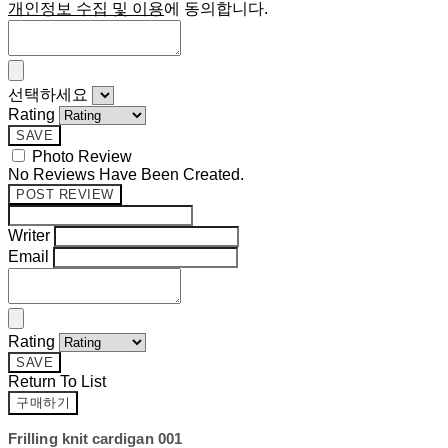
개인정보 수집 및 이용
에 동의합니다.
선택하세요
Rating
SAVE
Photo Review
No Reviews Have Been Created.
POST REVIEW
Writer
Email
Rating
SAVE
Return To List
구매하기
Frilling knit cardigan 001