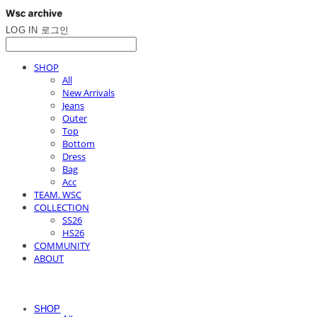
LOG IN
로그인
SHOP
All
New Arrivals
Jeans
Outer
Top
Bottom
Dress
Bag
Acc
TEAM. WSC
COLLECTION
SS26
HS26
COMMUNITY
ABOUT
SHOP