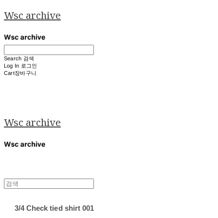
Wsc archive
Search
검색
Log In
로그인
Cart
장바구니
Wsc archive
3/4 Check tied shirt 001