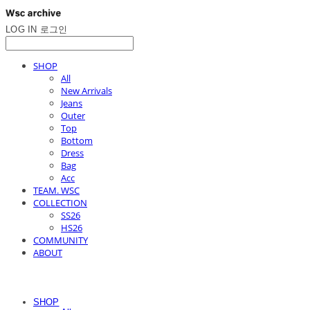
LOG IN
로그인
SHOP
All
New Arrivals
Jeans
Outer
Top
Bottom
Dress
Bag
Acc
TEAM. WSC
COLLECTION
SS26
HS26
COMMUNITY
ABOUT
SHOP