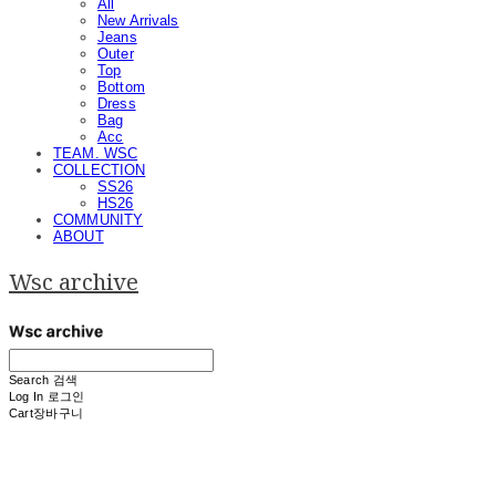
All
New Arrivals
Jeans
Outer
Top
Bottom
Dress
Bag
Acc
TEAM. WSC
COLLECTION
SS26
HS26
COMMUNITY
ABOUT
Wsc archive
Search
검색
Log In
로그인
Cart
장바구니